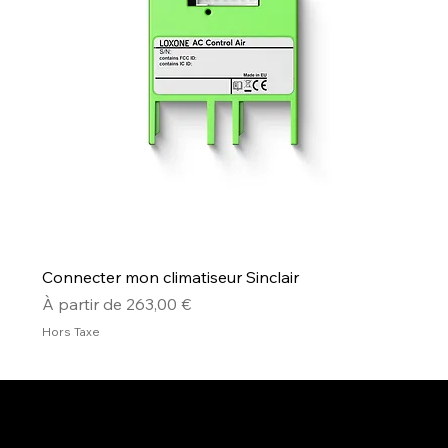
Connecter mon climatiseur Sinclair
Prix promotionnel
À partir de
263,00 €
Hors Taxe
Connecte Ta Maison.fr (CTM) est une marque de la société
Soncinema
. Fabien Maret est le gérant. Tout droit réservé