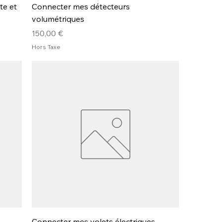
te et
Connecter mes détecteurs
volumétriques
Prix
150,00 €
Hors Taxe
Connecter mes volets électriques