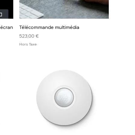
 écran
Télécommande multimédia
Prix
523,00 €
Hors Taxe