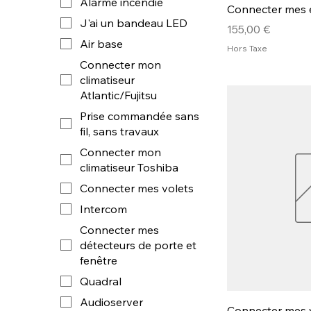
Alarme incendie
Connecter mes é
J'ai un bandeau LED
Prix
155,00 €
Air base
Hors Taxe
Connecter mon
climatiseur
Atlantic/Fujitsu
Prise commandée sans
fil, sans travaux
Connecter mon
climatiseur Toshiba
Connecter mes volets
Intercom
Connecter mes
détecteurs de porte et
fenêtre
Quadral
Audioserver
Connecter mes v