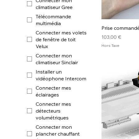
Connecter mon
climatiseur Gree
Télécommande
multimédia
Prise commandée
Connecter mes volets
Prix
103,00 €
de fenêtre de toit
Hors Taxe
Velux
Connecter mon
climatiseur Sinclair
Installer un
vidéophone Intercom
Connecter mes
éclairages
Connecter mes
détecteurs
volumétriques
Connecter mon
plancher chauffant