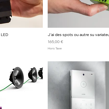
u LED
J'ai des spots ou autre su variate
Prix
165,00 €
Hors Taxe