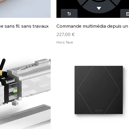
 sans fil, sans travaux
Commande multimédia depuis un
Prix
227,00 €
Hors Taxe