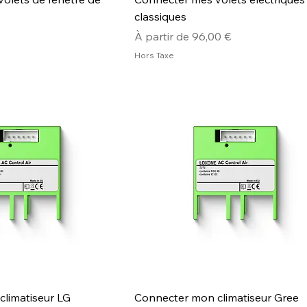
classiques
Prix promotionnel
À partir de
96,00 €
Hors Taxe
limatiseur LG
Connecter mon climatiseur Gree