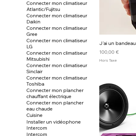
Connecter mon climatiseur
Atlantic/Fujitsu
Connecter mon climatiseur
Daikin
Connecter mon climatiseur
Gree
Connecter mon climatiseur
J'ai un bandea
LG
Prix
100,00 €
Connecter mon climatiseur
Mitsubishi
Hors Taxe
Connecter mon climatiseur
Sinclair
Connecter mon climatiseur
Toshiba
Connecter mon plancher
chauffant électrique
Connecter mon plancher
eau chaude
Cuisine
Installer un vidéophone
Intercom
Intercom