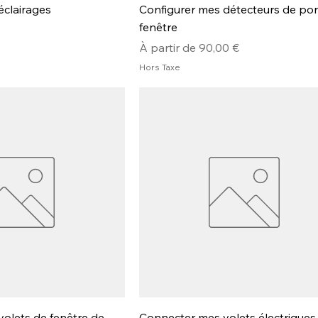
clairages
Configurer mes détecteurs de por
fenêtre
Prix promotionnel
À partir de
90,00 €
Hors Taxe
olets de fenêtre de
Connecter mes volets électriques