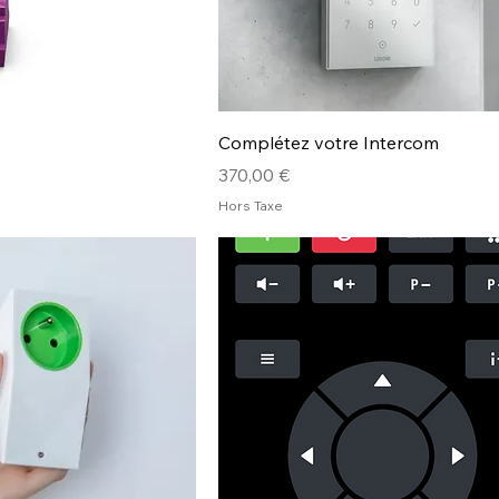
Complétez votre Intercom
Prix
370,00 €
Hors Taxe