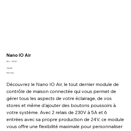
Nano IO Air
SKU
SKU :
100153
100153
Prix
166,00 €
Hors Taxe
Découvrez le Nano IO Air, le tout dernier module de
contrôle de maison connectée qui vous permet de
gérer tous les aspects de votre éclairage, de vos
stores et même d'ajouter des boutons poussoirs à
votre système. Avec 2 relais de 230V à 5A et 6
entrées avec sa propre production de 24V, ce module
vous offre une flexibilité maximale pour personnaliser