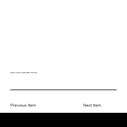
Plaque 1 poste modèle Gallery blanche b
Previous Item
Next Item
Connecte Ta Maison.fr (CTM) est une marque de la société
Soncinema
. Fabien Maret est le gérant. Tout droit réservé