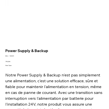
Power Supply & Backup
SKU
SKU :
100401
100401
Prix
774,00 €
Hors Taxe
Notre Power Supply & Backup n'est pas simplement
une alimentation, c'est une solution efficace, sûre et
fiable pour maintenir l'alimentation en tension, même
en cas de panne de courant. Avec une transition sans
interruption vers l'alimentation par batterie pour
l'installation 24V, notre produit vous assure une