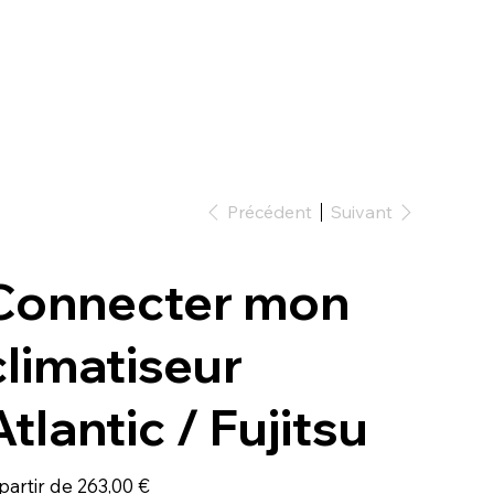
Précédent
Suivant
Connecter mon
climatiseur
Atlantic / Fujitsu
Prix
partir de
263,00 €