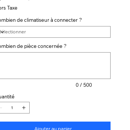
rs Taxe
mbien de climatiseur à connecter ?
mbien de pièce concernée ?
qu'à
ctères.
0 / 500
antité
Ajouter au panier