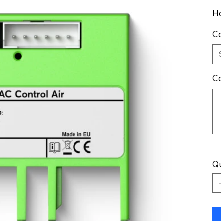
Ho
Co
Co
Jus
500
cara
Qu