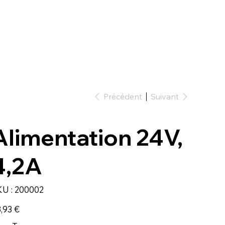
Précédent
Suivant
Alimentation 24V,
4,2A
SKU
U :
200002
200002
,93 €