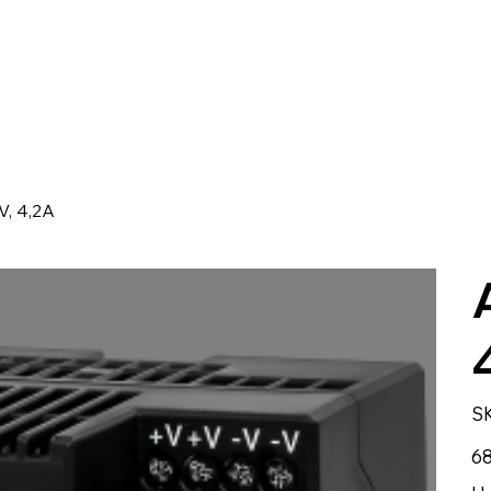
V, 4,2A
SK
Prix
68